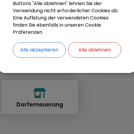
Buttons "Alle ablehnen" lehnen Sie der
und die anstehenden Projekte in Sachen Do
Verwendung nicht erforderlicher Cookies ab.
Gemeindeteilen. Wir informieren Sie laufend
Eine Auflistung der verwendeten Cookies
finden Sie ebenfalls in unseren Cookie
Präferenzen.
Alle akzeptieren
Alle ablehnen
Wirtschaftsstandort
Baue
Dorferneuerung