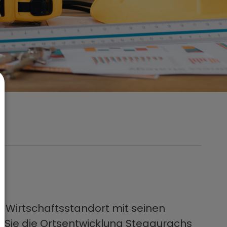
 Wirtschaftsstandort mit seinen
 Sie die Ortsentwicklung Stegaurachs