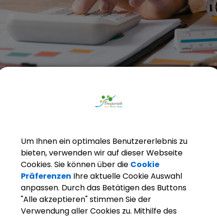
Wirtschaft & Bauen
Um Ihnen ein optimales Benutzererlebnis zu
bieten, verwenden wir auf dieser Webseite
Cookies. Sie können über die
Cookie
Wirtschaft & Bauen
Präferenzen
Ihre aktuelle Cookie Auswahl
anpassen. Durch das Betätigen des Buttons
Entdecken Sie die Gemeinde Stegaurach als
"Alle akzeptieren" stimmen Sie der
Verwendung aller Cookies zu. Mithilfe des
Gewerbetreibenden und -flächen. Begleiten