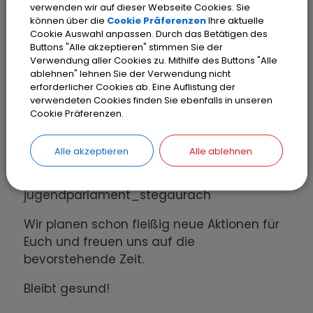
verwenden wir auf dieser Webseite Cookies. Sie
können über die
Cookie Präferenzen
Ihre aktuelle
Wir möchten uns bei allen Jugendlichen,
Cookie Auswahl anpassen. Durch das Betätigen des
Buttons "Alle akzeptieren" stimmen Sie der
die mitgewählt haben, bedanken!
Verwendung aller Cookies zu. Mithilfe des Buttons "Alle
ablehnen" lehnen Sie der Verwendung nicht
Die letzten Aktionen des Jugendparlaments
erforderlicher Cookies ab. Eine Auflistung der
waren u.a. das Sommerkino OpenAir sowie
verwendeten Cookies finden Sie ebenfalls in unseren
eine Infoveranstaltung zur Neuwahl.
Cookie Präferenzen.
Um Aktuelles mitzubekommen, folgt uns
Alle akzeptieren
Alle ablehnen
gerne auf unserer
Homepage
oder auch
bei Instagram:
jugendparlament_stegaurach
Wir planen schon fleißig neue Aktionen für
Euch und freuen uns auf die
bevorstehende Zeit.
Bleibt gesund!