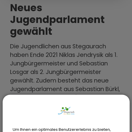
Neues
Jugendparlament
gewählt
Die Jugendlichen aus Stegaurach
haben Ende 2021 Niklas Jendrysik als 1.
Jungbürgermeister und Sebastian
Losgar als 2. Jungbürgermeister
gewählt. Zudem besteht das neue
Jugendparlament aus Sebastian Bürkl,
Simon Schmitt, Tobias Übel, Noah
Wicht und Laura Lustig. Somit startet
das Jugendparlament Stegaurach nun
in seine zweite Amtsperiode.
Um Ihnen ein optimales Benutzererlebnis zu bieten,