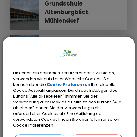
Grundschule
Altenburgblick
Mühlendorf
STEGAURACH
Grundschule
Altenburgblick
Stegaurach
Um Ihnen ein optimales Benutzererlebnis zu bieten,
verwenden wir auf dieser Webseite Cookies. Sie
können über die
Cookie Präferenzen
Ihre aktuelle
Cookie Auswahl anpassen. Durch das Betätigen des
STEGAURACH
Buttons "Alle akzeptieren" stimmen Sie der
Mittelschule
Verwendung aller Cookies zu. Mithilfe des Buttons "Alle
Altenburgblick
ablehnen" lehnen Sie der Verwendung nicht
erforderlicher Cookies ab. Eine Auflistung der
Stegaurach
verwendeten Cookies finden Sie ebenfalls in unseren
Cookie Präferenzen.