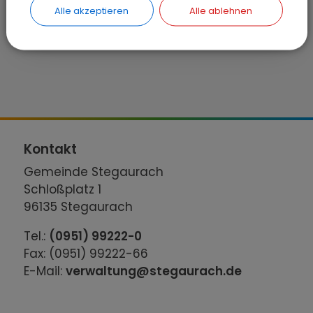
STEGAURACH
Alle akzeptieren
Alle ablehnen
Offene Ganztagsschule
Kontakt
Gemeinde Stegaurach
Schloßplatz 1
96135 Stegaurach
Tel.:
(0951) 99222-0
Fax: (0951) 99222-66
E-Mail:
verwaltung@stegaurach.de