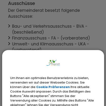
Ausschüsse
Der Gemeinderat besetzt folgende
Ausschüsse:
Bau- und Verkehrsausschuss - BVA -
(beschließend)
Finanzausschuss - FA - (vorberatend)
Umwelt- und Klimaausschuss - UKA -
(vorberatend)
Ausschuss für Soziales, Bildung, Kultur und
Sport - ASBKS - (vorberatend)
Rechnungsprüfungsausschuss - RPA -
Weitere Informationen zur Besetzung der
Um Ihnen ein optimales Benutzererlebnis zu bieten,
verwenden wir auf dieser Webseite Cookies. Sie
Ausschüsse
können über die
Cookie Präferenzen
Ihre aktuelle
Cookie Auswahl anpassen. Durch das Betätigen des
Buttons "Alle akzeptieren" stimmen Sie der
Verwendung aller Cookies zu. Mithilfe des Buttons "Alle
Gemeinde Stegaurach - Gemeinderat
ablehnen" lehnen Sie der Verwendung nicht