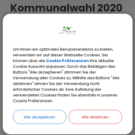
Kommunalwahl 2020
Am 15. März 2020 haben verschiedene
kommunale Wahlen stattgefunden:
Um Ihnen ein optimales Benutzererlebnis zu bieten,
Gemeinderats- und Bürgermeisterwahl
verwenden wir auf dieser Webseite Cookies. Sie
können über die
Cookie Präferenzen
Ihre aktuelle
Cookie Auswahl anpassen. Durch das Betätigen des
Sehen Sie das aktuelle Gremium in der
Buttons "Alle akzeptieren" stimmen Sie der
Gemeinde Stegaurach
hier
.
Verwendung aller Cookies zu. Mithilfe des Buttons "Alle
ablehnen" lehnen Sie der Verwendung nicht
erforderlicher Cookies ab. Eine Auflistung der
verwendeten Cookies finden Sie ebenfalls in unseren
Cookie Präferenzen.
Alle akzeptieren
Alle ablehnen