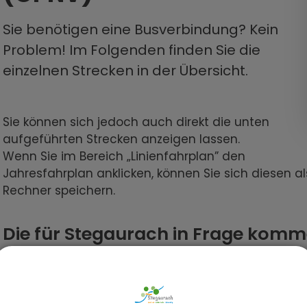
Sie benötigen eine Busverbindung? Kein
Problem! Im Folgenden finden Sie die
einzelnen Strecken in der Übersicht.
Sie können sich jedoch auch direkt die unten
aufgeführten Strecken anzeigen lassen.
Wenn Sie im Bereich „Linienfahrplan” den
Jahresfahrplan anklicken, können Sie sich diesen a
Rechner speichern.
Die für Stegaurach in Frage komm
Linie 912
Strecke: Mühlendorf - Stegaurach - Bam
Linie 937
Strecke: Mühlendorf - Stegaurach - Ba