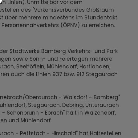
en Linien). Unmittelbar vor dem
stellen des "Verkehrsverbundes Großraum
ist über mehrere mindestens im Stundentakt
 Personennahverkehrs (ÖPNV) zu erreichen.
" der Stadtwerke Bamberg Verkehrs- und Park
gen sowie Sonn- und Feiertagen mehrere
rach, Seehöflein, Mühlendorf, Hartlanden,
hren auch die Linien 937 bzw. 912 Stegaurach
uhenebrach/Oberaurach - Walsdorf - Bamberg"
ühlendorf, Stegaurach, Debring, Unteraurach
g - Schönbrunn - Ebrach" hält in Waizendorf,
den und Mühlendorf.
rach - Pettstadt - Hirschaid" hat Haltestellen