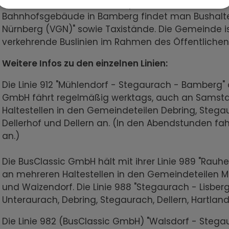
(Linie 912 /937) oder am Hauptbahnhof (alle ander
Bahnhofsgebäude in Bamberg findet man Bushalte
Nürnberg (VGN)" sowie Taxistände. Die Gemeinde 
verkehrende Buslinien im Rahmen des Öffentlichen
Weitere Infos zu den einzelnen Linien:
Die Linie 912 "Mühlendorf - Stegaurach - Bamberg
GmbH fährt regelmäßig werktags, auch an Samsta
Haltestellen in den Gemeindeteilen Debring, Stegau
Dellerhof und Dellern an. (In den Abendstunden fa
an.)
Die BusClassic GmbH hält mit ihrer Linie 989 "Ra
an mehreren Haltestellen in den Gemeindeteilen M
und Waizendorf. Die Linie 988 "Stegaurach - Lisber
Unteraurach, Debring, Stegaurach, Dellern, Hartlan
Die Linie 982 (BusClassic GmbH) "Walsdorf - Stegau