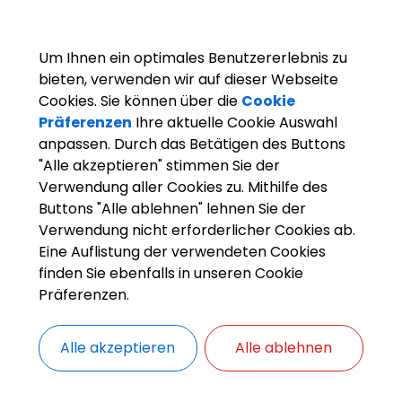
Linie 989
Rauhenebrach/Oberaurach - Walsdorf 
Linie 988
Stegaurach - Lisberg - Schönbrunn - Ebr
Um Ihnen ein optimales Benutzererlebnis zu
bieten, verwenden wir auf dieser Webseite
Linie 982
Walsdorf - Stegaurach - Pettstadt - Hirs
Cookies. Sie können über die
Cookie
Präferenzen
Ihre aktuelle Cookie Auswahl
Linie 978
Schlüsselfeld - Bamberg
anpassen. Durch das Betätigen des Buttons
"Alle akzeptieren" stimmen Sie der
Linie 979
Stegaurach - Vorra - Hirschaid
Verwendung aller Cookies zu. Mithilfe des
Linie 983
Höchstadt - Bamberg
Buttons "Alle ablehnen" lehnen Sie der
Verwendung nicht erforderlicher Cookies ab.
Linie 991
Schlüsselfeld/Aschbach - Ebrach - Bam
Eine Auflistung der verwendeten Cookies
finden Sie ebenfalls in unseren Cookie
Anschlussverbindungen im Stadtbusbereich Bambe
Präferenzen.
oder beim
Verkehrsverbund Großraum Nürnberg (
übernimmt die Gemeinde Stegaurach keine Veran
Alle akzeptieren
Alle ablehnen
Die Gemeinde Stegaurach ist über mehrere Linien 
Bamberg angebunden. Die Abfahrt ist entweder a