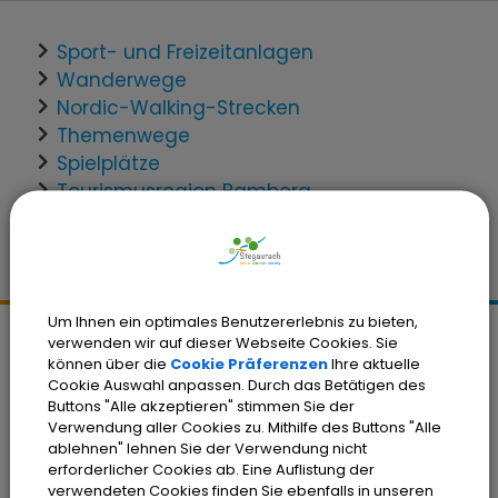
Sport- und Freizeitanlagen
Wanderwege
Nordic-Walking-Strecken
Themenwege
Spielplätze
Tourismusregion Bamberg
Um Ihnen ein optimales Benutzererlebnis zu bieten,
verwenden wir auf dieser Webseite Cookies. Sie
Kontakt
können über die
Cookie Präferenzen
Ihre aktuelle
Cookie Auswahl anpassen. Durch das Betätigen des
Gemeinde Stegaurach
Buttons "Alle akzeptieren" stimmen Sie der
Schloßplatz 1
Verwendung aller Cookies zu. Mithilfe des Buttons "Alle
96135 Stegaurach
ablehnen" lehnen Sie der Verwendung nicht
erforderlicher Cookies ab. Eine Auflistung der
Tel.:
(0951) 99222-0
verwendeten Cookies finden Sie ebenfalls in unseren