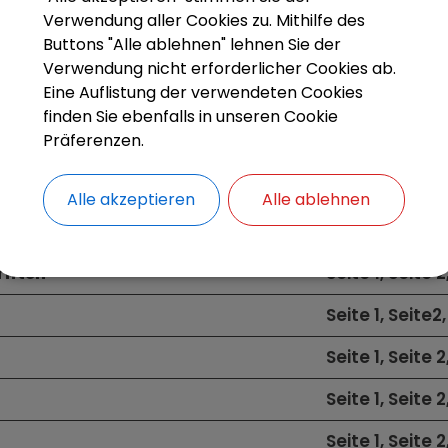
Verwendung aller Cookies zu. Mithilfe des
Buttons "Alle ablehnen" lehnen Sie der
 einzelnen Prüfschritten
Verwendung nicht erforderlicher Cookies ab.
Eine Auflistung der verwendeten Cookies
finden Sie ebenfalls in unseren Cookie
Präferenzen.
Kommentar
onen
Seite 1, Seite 2
Alle akzeptieren
Alle ablehnen
en
Seite 1, Seite 2
riften
Seite 1, Seite 2
Seite 1, Seite2,
Seite 1, Seite 2
Seite 1, Seite 2
Seite 1, Seite 2