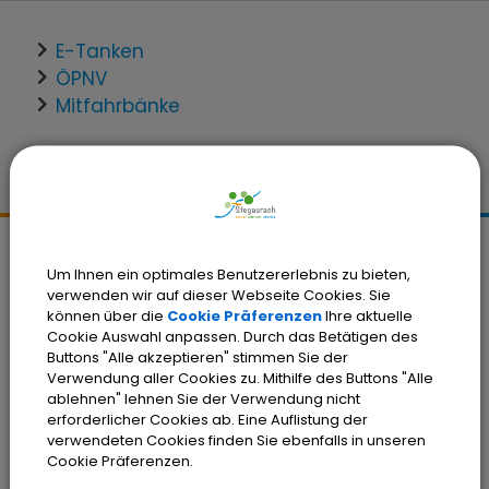
E-Tanken
ÖPNV
Mitfahrbänke
Kontakt
Um Ihnen ein optimales Benutzererlebnis zu bieten,
verwenden wir auf dieser Webseite Cookies. Sie
Gemeinde Stegaurach
können über die
Cookie Präferenzen
Ihre aktuelle
Schloßplatz 1
Cookie Auswahl anpassen. Durch das Betätigen des
96135 Stegaurach
Buttons "Alle akzeptieren" stimmen Sie der
Verwendung aller Cookies zu. Mithilfe des Buttons "Alle
Tel.:
(0951) 99222-0
ablehnen" lehnen Sie der Verwendung nicht
erforderlicher Cookies ab. Eine Auflistung der
Fax: (0951) 99222-66
verwendeten Cookies finden Sie ebenfalls in unseren
E-Mail:
verwaltung@stegaurach.de
Cookie Präferenzen.