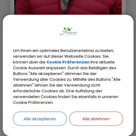
Seniorenbeauftragte
Um Ihnen ein optimales Benutzererlebnis zu bieten,
verwenden wir auf dieser Webseite Cookies. Sie
Hausanschrift:
können über die
Cookie Präferenzen
Ihre aktuelle
Cookie Auswahl anpassen. Durch das Betätigen des
Torgartenstr. 2, 96135 Stegaurach
Buttons "Alle akzeptieren" stimmen Sie der
Verwendung aller Cookies zu. Mithilfe des Buttons "Alle
Ansprechpartner/in:
ablehnen" lehnen Sie der Verwendung nicht
Frau Ingeborg Lotze
erforderlicher Cookies ab. Eine Auflistung der
verwendeten Cookies finden Sie ebenfalls in unseren
Telefon:
Cookie Präferenzen.
0951 290225
Alle akzeptieren
Alle ablehnen