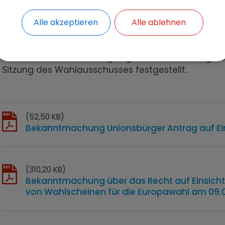
· Zahl der Wahlberechtigten, der Wähler und W
Alle akzeptieren
Alle ablehnen
· Zahl der gültigen und ungültigen Stimmen.
Mit ersten Ergebnissen der 36 Gemeinden des Landk
Uhr zu rechnen. Das endgültige amtliche Endergebn
Sitzung des Wahlausschusses festgestellt.
(52,50 KB)
Bekanntmachung Unionsbürger Antrag auf EIn
(310,20 KB)
Bekanntmachung über das Recht auf Einsicht i
von Wahlscheinen für die Europawahl am 09.