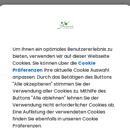
Die Antragsvordrucke und informierende Merkblätter
www.bundeswahlleiter.de/europawahlen/2024/inf
waehler/unionsbuerger.html
Zur Europawahl am 9. Juni 2024 bietet das Landr
Um Ihnen ein optimales Benutzererlebnis zu
Wahllokale wieder seinen gewohnten Service für int
bieten, verwenden wir auf dieser Webseite
Wahlergebnisse aus den jeweils zugehörigen Geme
Cookies. Sie können über die
Cookie
Internet gestellt und können unmittelbar dort abg
Präferenzen
Ihre aktuelle Cookie Auswahl
anpassen. Durch das Betätigen des Buttons
Unter diesem Link
hier
gibt es bereits jetzt weiter
"Alle akzeptieren" stimmen Sie der
finden Sie dort zeitnah auch alle eingehenden Me
Verwendung aller Cookies zu. Mithilfe des
dem Internet zu entnehmen:
Buttons "Alle ablehnen" lehnen Sie der
Verwendung nicht erforderlicher Cookies ab.
· Ergebnisse der Parteien in Prozent (Grafik)
Eine Auflistung der verwendeten Cookies
finden Sie ebenfalls in unseren Cookie
· absolute Stimmenzahl und Prozentanteile der j
Präferenzen.