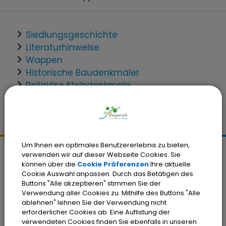
Siedlungsgeschichte
Literaturhinweise
Wappen
Historische Baudenkmäler
Religiöse Kleindenkmale
Um Ihnen ein optimales Benutzererlebnis zu bieten,
verwenden wir auf dieser Webseite Cookies. Sie
Kontakt
können über die
Cookie Präferenzen
Ihre aktuelle
Gemeinde Stegaurach
Cookie Auswahl anpassen. Durch das Betätigen des
Buttons "Alle akzeptieren" stimmen Sie der
Schloßplatz 1
Verwendung aller Cookies zu. Mithilfe des Buttons "Alle
96135 Stegaurach
ablehnen" lehnen Sie der Verwendung nicht
erforderlicher Cookies ab. Eine Auflistung der
Tel.:
(0951) 99222-0
verwendeten Cookies finden Sie ebenfalls in unseren