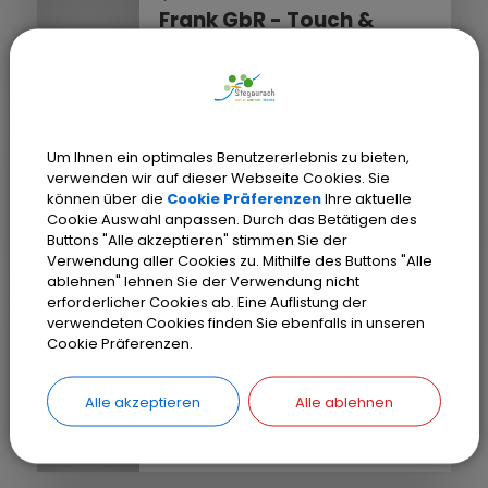
Frank GbR - Touch &
Relax
Massagen & Prävention
Um Ihnen ein optimales Benutzererlebnis zu bieten,
STEGAURACH
verwenden wir auf dieser Webseite Cookies. Sie
Gerbig (Therapie am Eck)
können über die
Cookie Präferenzen
Ihre aktuelle
Krankengymnastik und
Cookie Auswahl anpassen. Durch das Betätigen des
Buttons "Alle akzeptieren" stimmen Sie der
Physiotherapie
Verwendung aller Cookies zu. Mithilfe des Buttons "Alle
ablehnen" lehnen Sie der Verwendung nicht
erforderlicher Cookies ab. Eine Auflistung der
verwendeten Cookies finden Sie ebenfalls in unseren
STEGAURACH-DEBRING
Cookie Präferenzen.
Grunwald-Fischer
Alexandra
Alle akzeptieren
Alle ablehnen
Krankengymnastik und
Physiotherapie