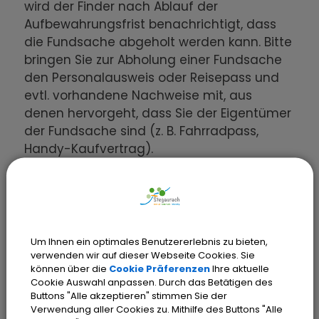
wird der Finder nach Ablauf der
Aufbewahrungsfrist benachrichtigt, dass
die Fundsache abgeholt werden kann. Bitte
bringen Sie zur Abholung einer Fundsache
den Personalausweis oder Reisepass und
evtl. vorhandene Nachweise mit, aus
denen hervorgeht, dass Sie der Eigentümer
der Fundsache sind (z. B. Fahrradpass,
Handy-Kaufvertrag).
Hier sehen Sie die Fundsachen aus den
vergangenen sechs Monaten:
Um Ihnen ein optimales Benutzererlebnis zu bieten,
Eon Schlüsselband Fa.
verwenden wir auf dieser Webseite Cookies. Sie
können über die
Cookie Präferenzen
Ihre aktuelle
Nöth Stegaurach
Cookie Auswahl anpassen. Durch das Betätigen des
Buttons "Alle akzeptieren" stimmen Sie der
mit zwei Schlüsseln
Verwendung aller Cookies zu. Mithilfe des Buttons "Alle