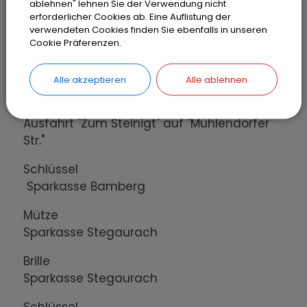
ablehnen" lehnen Sie der Verwendung nicht
Schlüssel
erforderlicher Cookies ab. Eine Auflistung der
verwendeten Cookies finden Sie ebenfalls in unseren
Kirchplatz Stegaurach
Cookie Präferenzen.
Jeansjacke
Ehrhard-Uhlig-Straße
Alle akzeptieren
Alle ablehnen
Sonnenbrille
Ausfahrt "Zum Steinigt" auf "Mühlendorfer
Str."
Schlüssel
Sparkasse Bamberg
Mütze
Sparkasse Stegaurach
Brille
Sparkasse Stegaurach