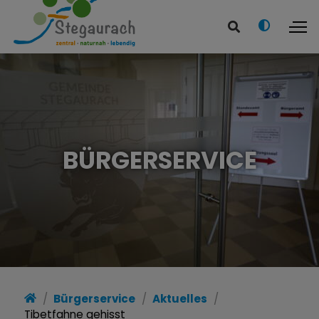
BÜRGERSERVICE
Bürgerservice
Aktuelles
Tibetfahne gehisst