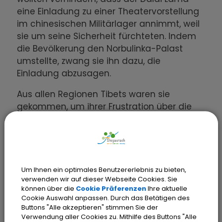
eine Einladung zu einer Theatervorstellung
im chinesischen Militärlager annimmt, weil
sie um seine Sicherheit fürchteten. Indem
die Bevölkerung den Norbulinka-Palast
umstellte, zwang sie ihn dazu, die
Einladung abzusagen.
Aus allen Regionen Tibets waren sie
gekommen, um ihrer Frustration über die
zehnjährige Besatzung ihres Landes
Ausdruck zu verleihen. Einige forderten den
Abzug der chinesischen Truppen. Am 12.
März marschierten 5.000 tibetische Frauen
durch Lhasa und forderten die sofortige
Um Ihnen ein optimales Benutzererlebnis zu bieten,
verwenden wir auf dieser Webseite Cookies. Sie
Unabhängigkeit Tibets. Selbst nachdem der
können über die
Cookie Präferenzen
Ihre aktuelle
Dalai Lama die Menschen gebeten hatte,
Cookie Auswahl anpassen. Durch das Betätigen des
die Proteste abzubrechen, weil er um ihre
Buttons "Alle akzeptieren" stimmen Sie der
Verwendung aller Cookies zu. Mithilfe des Buttons "Alle
Sicherheit fürchtete, gingen die