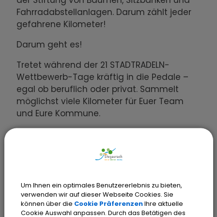
der Stiftung von Bäumen, Sitzbänken und
Fahrradabstellanlagen. Darum zählt jeder
gefahrene Kilometer!
Darum geht es!
Tretet während der 21 STADTRADELN-
Wettbewerb-Tage kräftig in die Pedale –
egal ob beruflich oder privat. Sammelt
möglichst viele Kilometer für Euer Team
und Eure Kommune.
Wer kann teilnehmen?
Alle Personen, die im Landkreis Bamberg
wohnen, arbeiten, zur Schule gehen oder in
einem Verein aktiv sind.
Um Ihnen ein optimales Benutzererlebnis zu bieten,
verwenden wir auf dieser Webseite Cookies. Sie
Wie nehmt Ihr teil?
können über die
Cookie Präferenzen
Ihre aktuelle
Cookie Auswahl anpassen. Durch das Betätigen des