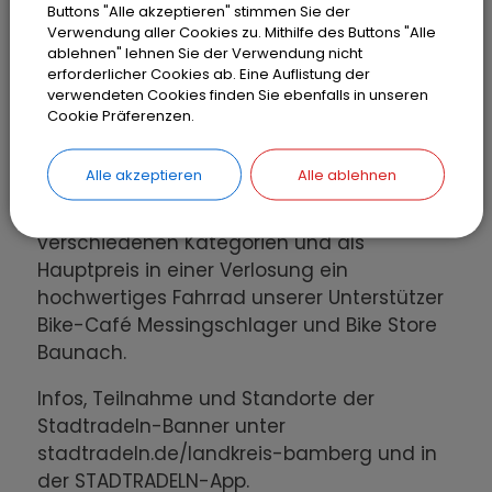
Meldet Euch online an, gründet ein Team
Buttons "Alle akzeptieren" stimmen Sie der
oder schließt Euch einem an. Radelt im
Verwendung aller Cookies zu. Mithilfe des Buttons "Alle
ablehnen" lehnen Sie der Verwendung nicht
Aktionszeitraum los und tragt Eure
erforderlicher Cookies ab. Eine Auflistung der
Kilometer online ein oder nutzt die
verwendeten Cookies finden Sie ebenfalls in unseren
STADTRADELN-App zur Aufzeichnung Eurer
Cookie Präferenzen.
Fahrten.
Alle akzeptieren
Alle ablehnen
Es winken für die Teilnehmerinnen und
Teilnehmer zudem attraktive Preise in
verschiedenen Kategorien und als
Hauptpreis in einer Verlosung ein
hochwertiges Fahrrad unserer Unterstützer
Bike-Café Messingschlager und Bike Store
Baunach.
Infos, Teilnahme und Standorte der
Stadtradeln-Banner unter
stadtradeln.de/landkreis-bamberg und in
der STADTRADELN-App.