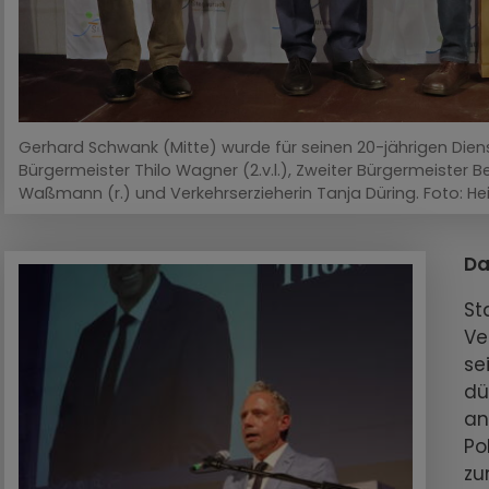
Gerhard Schwank (Mitte) wurde für seinen 20-jährigen Dienst
Bürgermeister Thilo Wagner (2.v.l.), Zweiter Bürgermeister Be
Waßmann (r.) und Verkehrserzieherin Tanja Düring. Foto: H
Da
St
Ve
se
dü
an
Po
zu