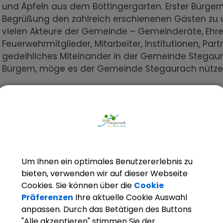
und Äpfeln aus dem Böttingergarten. Erster Bürgerm
Begrüßung den zahlreich erschienenen Gästen zu u
vielen Akteure der Gemeinde – Gemeinderäte, Ehre
Feuerwehrmitglieder, Mitarbeiter, Institutionen, Pa
gedeihliches Miteinander in der Gemeinde Stegaur
Bürgern, möge es der Gemeinde Stegaurach nützen
20 Jahre Verkehrsweghelfer
Als vorbildliches Beispiel für ehrenamtliches Eng
über 20-jährigen Dienst als Verkehrsweghelfer in U
Düring sprach die Laudatio für den engagierten Va
vielen Kindern und Jugendlichen beim Warten und 
der Straße in Unteraurach geholfen hat. „Wir brauch
Um Ihnen ein optimales Benutzererlebnis zu
Düring. Dem herzlichen Dank der Verkehrserzieherin 
bieten, verwenden wir auf dieser Webseite
Wagner, Zweiter Bürgermeister Bernd Fricke und D
Cookies. Sie können über die
Cookie
an. Mit einer Urkunde und Geschenken von der Ge
Präferenzen
Ihre aktuelle Cookie Auswahl
anpassen. Durch das Betätigen des Buttons
Ehrenamt von Gerhard Schwank wertgeschätzt.
"Alle akzeptieren" stimmen Sie der