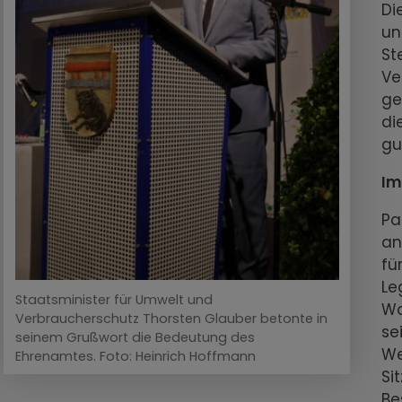
Di
un
St
Ve
ge
di
gu
Im
Pa
an
fü
Le
Staatsminister für Umwelt und
Wa
Verbraucherschutz Thorsten Glauber betonte in
se
seinem Grußwort die Bedeutung des
We
Ehrenamtes. Foto: Heinrich Hoffmann
Si
Be