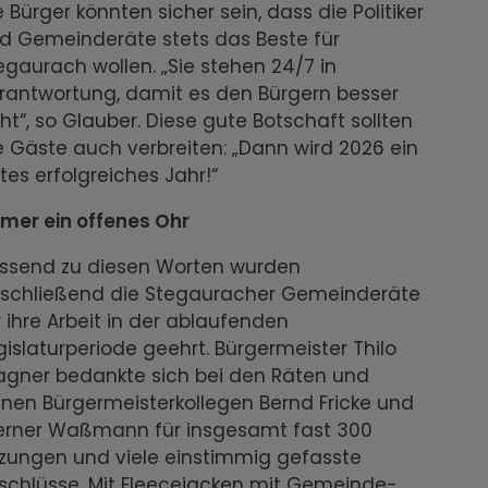
e Bürger könnten sicher sein, dass die Politiker
d Gemeinderäte stets das Beste für
egaurach wollen. „Sie stehen 24/7 in
rantwortung, damit es den Bürgern besser
ht“, so Glauber. Diese gute Botschaft sollten
e Gäste auch verbreiten: „Dann wird 2026 ein
tes erfolgreiches Jahr!“
mer ein offenes Ohr
ssend zu diesen Worten wurden
schließend die Stegauracher Gemeinderäte
r ihre Arbeit in der ablaufenden
gislaturperiode geehrt. Bürgermeister Thilo
gner bedankte sich bei den Räten und
inen Bürgermeisterkollegen Bernd Fricke und
rner Waßmann für insgesamt fast 300
tzungen und viele einstimmig gefasste
schlüsse. Mit Fleecejacken mit Gemeinde-