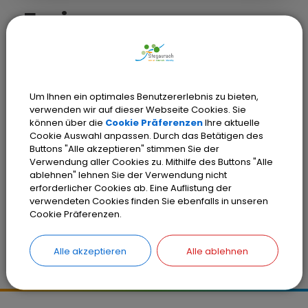
Freie
Kindergartenplätze
In der BRK-Kinderkrippe "Aurachgrund"
Um Ihnen ein optimales Benutzererlebnis zu bieten,
in Unteraurach sind ab September
verwenden wir auf dieser Webseite Cookies. Sie
auch Kindergartenplätze buchbar.
können über die
Cookie Präferenzen
Ihre aktuelle
Cookie Auswahl anpassen. Durch das Betätigen des
Buttons "Alle akzeptieren" stimmen Sie der
Verwendung aller Cookies zu. Mithilfe des Buttons "Alle
Anmeldungen telefonisch unter
ablehnen" lehnen Sie der Verwendung nicht
erforderlicher Cookies ab. Eine Auflistung der
015202437930 oder per Mail an
verwendeten Cookies finden Sie ebenfalls in unseren
kinderkrippe-aurachgrund.ba@brk.de.
Cookie Präferenzen.
Alle akzeptieren
Alle ablehnen