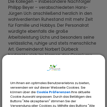
Die Kollegen – insbesondere Nachfolger
Philipp Beyer – verabschiedeten Hans-
Jürgen Uch anschließend herzlich in den
wohlverdienten Ruhestand mit mehr Zeit
für Familie und Hobbys. Der Personalrat
würdigte ebenfalls die große
Arbeitsleistung Uchs und besonders seine
verlässliche, ruhige und stets menschliche
Art. Gemeinderat Norbert Dürbeck
bedankte sich im Namen des Gremiums
für die gute Zusammenarbeit und
wünschte wie alle Vorredner alles Gute für
den neuen Lebensabschnitt.
Um Ihnen ein optimales Benutzererlebnis zu bieten,
verwenden wir auf dieser Webseite Cookies. Sie
können über die
Cookie Präferenzen
Ihre aktuelle
Cookie Auswahl anpassen. Durch das Betätigen des
Buttons "Alle akzeptieren" stimmen Sie der
Verwendung aller Cookies zu. Mithilfe des Buttons "Alle