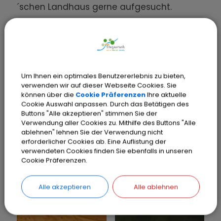
´schen Landhaus gerne aufgesucht.
Auf dem Stegauracher Schloßplatz kamen
rund 100 Bürgerinnen und Bürger bei
Punsch und Lebkuchen zusammen,
tauschten sich aus und stimmten sich
Um Ihnen ein optimales Benutzererlebnis zu bieten,
weihnachtlich ein. Ein Quartett der
verwenden wir auf dieser Webseite Cookies. Sie
Kreuzschuher Musikanten spielte
können über die
Cookie Präferenzen
Ihre aktuelle
besinnliche Musik, Holztonnen verbreiteten
Cookie Auswahl anpassen. Durch das Betätigen des
Wärme und Behaglichkeit. Das
Buttons "Alle akzeptieren" stimmen Sie der
Verwendung aller Cookies zu. Mithilfe des Buttons "Alle
Adventsfenster im Rathaus (Schloßplatz 1)
ablehnen" lehnen Sie der Verwendung nicht
an der Hauptstraße erstrahlte das erste
erforderlicher Cookies ab. Eine Auflistung der
Mal und wird nun noch bis Weihnachten
verwendeten Cookies finden Sie ebenfalls in unseren
Cookie Präferenzen.
die Vorfreude auf das Fest vergrößern. Der
Erlös aus der Veranstaltung wird komplett
Alle akzeptieren
Alle ablehnen
an Bedürftige in der Gemeinde Stegaurach
gespendet.