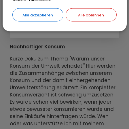
Alle akzeptieren
Alle ablehnen
Nachhaltiger Konsum
Kurze Doku zum Thema "Warum unser
Konsum der Umwelt schadet." Hier werden
die Zusammenhänge zwischen unserem
Konsum und der damit einhergehenden
Umweltzerstörung erläutert. Ein kompletter
Konsumverzicht ist schwierig umzusetzen.
Es würde schon viel bewirken, wenn jeder
etwas bewusster konsumieren würde und
seine Einkäufe hinterfragen würde. Wen
oder was unterstütze ich mit meinem