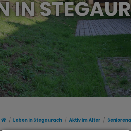
N IN STEGA
Leben in Stegaurach
Aktiv im Alter
Seniorena