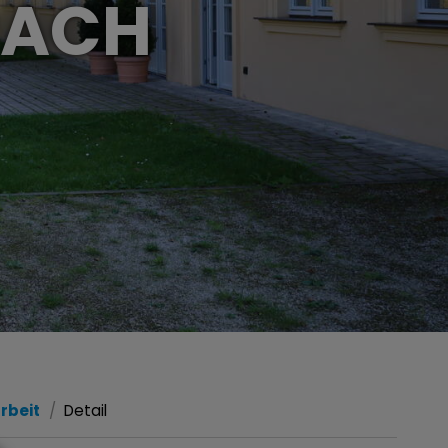
URACH
rbeit
Detail