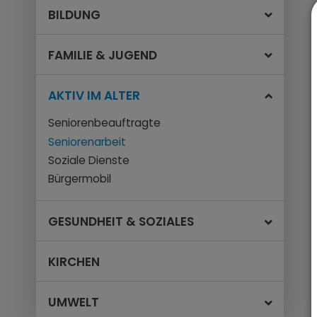
BILDUNG
FAMILIE & JUGEND
AKTIV IM ALTER
Seniorenbeauftragte
Seniorenarbeit
Soziale Dienste
Bürgermobil
GESUNDHEIT & SOZIALES
KIRCHEN
UMWELT