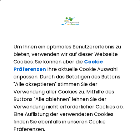
ZURÜCK
SENIORENKREISLEITERINNEN
Seniorenkreis Höfen und
Um Ihnen ein optimales Benutzererlebnis zu
bieten, verwenden wir auf dieser Webseite
Cookies. Sie können über die
Cookie
Für Senioren gibt es in allen Ortsteilen Seniorenkreis
Präferenzen
Ihre aktuelle Cookie Auswahl
aktiv sind. Im Rahmen des Projektes "Miteinander ä
anpassen. Durch das Betätigen des Buttons
in Stegaurach" wird vor allem auf die Bedürfnisse 
"Alle akzeptieren" stimmen Sie der
Senioren ein besonderes Augenmerk gelegt. Die akt
Verwendung aller Cookies zu. Mithilfe des
Ausflüge und Angebote werden jeden Monat im
Buttons "Alle ablehnen" lehnen Sie der
Mitteilungsblatt der Gemeinde Stegaurach veröffen
Verwendung nicht erforderlicher Cookies ab.
Eine Auflistung der verwendeten Cookies
finden Sie ebenfalls in unseren Cookie
Präferenzen.