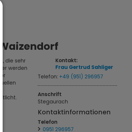
 Waizendorf
Kontakt:
e, die sehr
Frau
Gertrud
Sahliger
lter werden
der
Telefon:
+49 (951) 296957
uellen
Anschrift
tlicht.
Stegaurach
Kontaktinformationen
Telefon
0951 296957