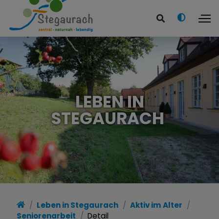
LEBEN IN
STEGAURACH
Leben in Stegaurach
Aktiv im Alter
Seniorenarbeit
Detail