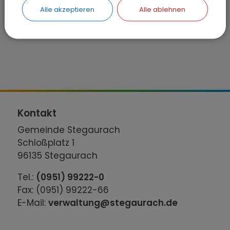
Alle akzeptieren
Alle ablehnen
Kontakt
Gemeinde Stegaurach
Schloßplatz 1
96135 Stegaurach
Tel.:
(0951) 99222-0
Fax: (0951) 99222-66
E-Mail:
verwaltung@stegaurach.de