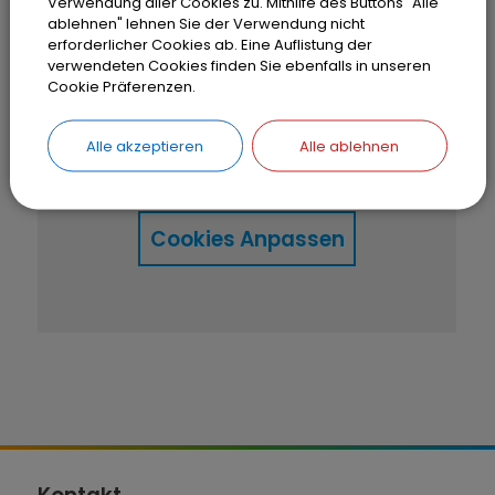
Verwendung aller Cookies zu. Mithilfe des Buttons "Alle
ablehnen" lehnen Sie der Verwendung nicht
erforderlicher Cookies ab. Eine Auflistung der
OpenStreetMap wird
verwendeten Cookies finden Sie ebenfalls in unseren
Cookie Präferenzen.
derzeit nicht angezeigt
Alle akzeptieren
Alle ablehnen
Bitte aktivieren Sie "OpenStreetMap"
in Ihren Cookie Einstellungen.
Cookies Anpassen