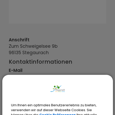
Anschrift
Zum Schweigelsee
9b
96135
Stegaurach
Kontaktinformationen
E-Mail
info@die-kw.de
Website
www.die-kuenstlerwerkstatt.de
Um Ihnen ein optimales Benutzererlebnis zu bieten,
verwenden wir auf dieser Webseite Cookies. Sie
können über die
Cookie Präferenzen
Ihre aktuelle