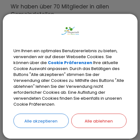
Wir haben über 70 Mitglieder in allen
Gemeindeteilen.
Regelmäßige Termine, Aktivitäten u.
Treffen:
- Im Frühjahr und Herbst: Fahrt nach
Um Ihnen ein optimales Benutzererlebnis zu bieten,
München
verwenden wir auf dieser Webseite Cookies. Sie
- Im August: CSU-Familienfest
können über die
Cookie Präferenzen
Ihre aktuelle
- Aschermittwoch: Heringsessen mit
Cookie Auswahl anpassen. Durch das Betätigen des
Buttons "Alle akzeptieren" stimmen Sie der
Referenten
Verwendung aller Cookies zu. Mithilfe des Buttons "Alle
- Jeden Monat eine Veranstaltung in den
ablehnen" lehnen Sie der Verwendung nicht
unterschiedl. Gemeindeteilen
erforderlicher Cookies ab. Eine Auflistung der
verwendeten Cookies finden Sie ebenfalls in unseren
Cookie Präferenzen.
Gäste sind immer willkommen !
Alle akzeptieren
Alle ablehnen