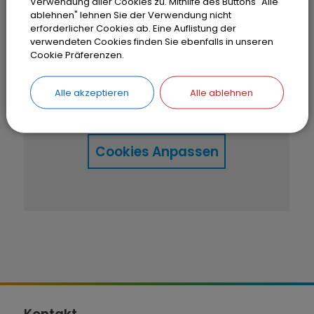
Verwendung aller Cookies zu. Mithilfe des Buttons "Alle
ablehnen" lehnen Sie der Verwendung nicht
erforderlicher Cookies ab. Eine Auflistung der
OpenStreetMap wird
verwendeten Cookies finden Sie ebenfalls in unseren
Cookie Präferenzen.
derzeit nicht angezeigt
Alle akzeptieren
Alle ablehnen
Bitte aktivieren Sie "OpenStreetMap"
in Ihren Cookie Einstellungen.
Cookies Anpassen