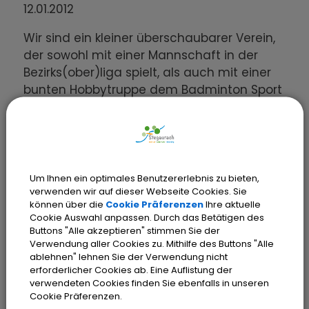
12.01.2012
Wir sind ein kleiner überschaubarer Verein,
der sowohl mit einer Mannschaft in der
Bezirks(ober)liga spielt, als auch mit einer
bunten Hobbytruppe dem Badminton Sport
frönt. Gemeinsam ist uns die Freude am
Spiel, die sportliche Betätigung und auch
die Lust am regelmäßigen Stammtisch.
Zudem veranstalten wir jährlich ein
Trainingslager.
Um Ihnen ein optimales Benutzererlebnis zu bieten,
verwenden wir auf dieser Webseite Cookies. Sie
können über die
Cookie Präferenzen
Ihre aktuelle
Regelmäßige Termine, Aktivitäten u.
Cookie Auswahl anpassen. Durch das Betätigen des
Treffen:
Buttons "Alle akzeptieren" stimmen Sie der
Training jeden Montag und Mittwoch ab
Verwendung aller Cookies zu. Mithilfe des Buttons "Alle
ablehnen" lehnen Sie der Verwendung nicht
19:30 Uhr in der Aurachtalhalle Stegaurach
erforderlicher Cookies ab. Eine Auflistung der
- in den Ferienzeiten nach Absprache.
verwendeten Cookies finden Sie ebenfalls in unseren
Cookie Präferenzen.
Unverbindlich vorbeikommen - gerne nach