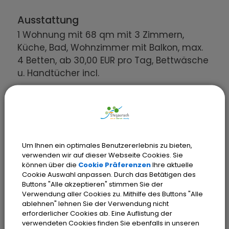
Ausstattung
1 Wohnung mit 68 qm mit 3 Zimmern,
Küche, Bad, Wohnzimmer mit Balkon, max.
4 Betten, ab 30,00 EUR pro Tag, Bettwäsche
u. Handtücher incl.
Um Ihnen ein optimales Benutzererlebnis zu bieten,
verwenden wir auf dieser Webseite Cookies. Sie
können über die
Cookie Präferenzen
Ihre aktuelle
Cookie Auswahl anpassen. Durch das Betätigen des
OpenStreetMap wird
Buttons "Alle akzeptieren" stimmen Sie der
Verwendung aller Cookies zu. Mithilfe des Buttons "Alle
derzeit nicht angezeigt
ablehnen" lehnen Sie der Verwendung nicht
erforderlicher Cookies ab. Eine Auflistung der
verwendeten Cookies finden Sie ebenfalls in unseren
Bitte aktivieren Sie "OpenStreetMap"