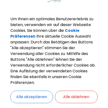
Ferienwohnung Buchdru
Ausstattung
Um Ihnen ein optimales Benutzererlebnis zu
1 Wohnung mit 68 qm, für 2-4 Pers., ab 34,00 EUR fü
bieten, verwenden wir auf dieser Webseite
Personen je Tag, 2 Tage Mindestaufenthalt
Cookies. Sie können über die
Cookie
Kinderzusatzbett, Nichtraucherwohnung, Kinder bis
Präferenzen
Ihre aktuelle Cookie Auswahl
frei, FW allergiker-freundlich (ohne Teppichböden),
anpassen. Durch das Betätigen des Buttons
Haustiere erlaubt, Monteure u. Motorradfahrer bes
"Alle akzeptieren" stimmen Sie der
willkommen
Verwendung aller Cookies zu. Mithilfe des
Buttons "Alle ablehnen" lehnen Sie der
Verwendung nicht erforderlicher Cookies ab.
Eine Auflistung der verwendeten Cookies
finden Sie ebenfalls in unseren Cookie
Präferenzen.
Alle akzeptieren
Alle ablehnen