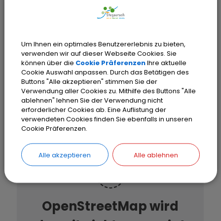
04.11.2026
06:00
Uhr
Um Ihnen ein optimales Benutzererlebnis zu bieten,
verwenden wir auf dieser Webseite Cookies. Sie
02.12.2026
06:00
Uhr
können über die
Cookie Präferenzen
Ihre aktuelle
Cookie Auswahl anpassen. Durch das Betätigen des
Buttons "Alle akzeptieren" stimmen Sie der
29.12.2026
06:00
Uhr
Verwendung aller Cookies zu. Mithilfe des Buttons "Alle
ablehnen" lehnen Sie der Verwendung nicht
erforderlicher Cookies ab. Eine Auflistung der
verwendeten Cookies finden Sie ebenfalls in unseren
Cookie Präferenzen.
Alle akzeptieren
Alle ablehnen
OpenStreetMap wird