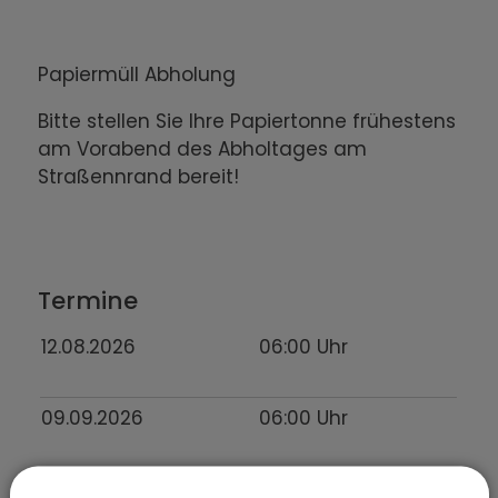
Papiermüll Abholung
Bitte stellen Sie Ihre Papiertonne frühestens
am Vorabend des Abholtages am
Straßennrand bereit!
Termine
12.08.2026
06:00
Uhr
09.09.2026
06:00
Uhr
07.10.2026
06:00
Uhr