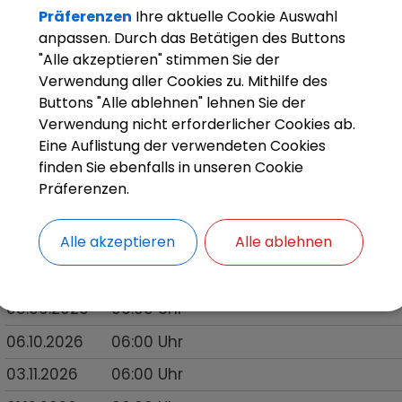
Präferenzen
Ihre aktuelle Cookie Auswahl
Abholung der Gelben Säcke
anpassen. Durch das Betätigen des Buttons
Bitte legen Sie Ihre Gelben Säcke frühestens am V
"Alle akzeptieren" stimmen Sie der
Verwendung aller Cookies zu. Mithilfe des
des Abholtages am Straßennrand bereit!
Buttons "Alle ablehnen" lehnen Sie der
Verwendung nicht erforderlicher Cookies ab.
Eine Auflistung der verwendeten Cookies
finden Sie ebenfalls in unseren Cookie
Termine
Präferenzen.
Datum
Uhrzeit
Alle akzeptieren
Alle ablehnen
11.08.2026
06:00
Uhr
08.09.2026
06:00
Uhr
06.10.2026
06:00
Uhr
03.11.2026
06:00
Uhr