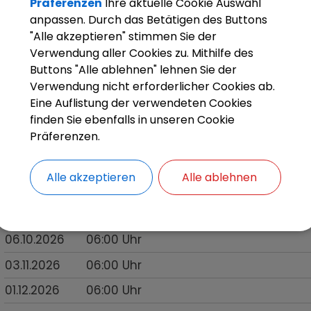
Präferenzen
Ihre aktuelle Cookie Auswahl
anpassen. Durch das Betätigen des Buttons
Bitte legen Sie Ihre Gelben Säcke frühestens am V
"Alle akzeptieren" stimmen Sie der
des Abholtages am Straßennrand bereit!
Verwendung aller Cookies zu. Mithilfe des
Buttons "Alle ablehnen" lehnen Sie der
Verwendung nicht erforderlicher Cookies ab.
Eine Auflistung der verwendeten Cookies
Termine
finden Sie ebenfalls in unseren Cookie
Präferenzen.
Datum
Uhrzeit
Alle akzeptieren
Alle ablehnen
11.08.2026
06:00
Uhr
08.09.2026
06:00
Uhr
06.10.2026
06:00
Uhr
03.11.2026
06:00
Uhr
01.12.2026
06:00
Uhr