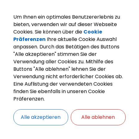
Kontaktdaten:
Telefon:
(0951) 99222-28
Um Ihnen ein optimales Benutzererlebnis zu
Fax:
(0951) 99222-66
bieten, verwenden wir auf dieser Webseite
E-Mail:
v.lang@stegaurach.de
Cookies. Sie können über die
Cookie
Präferenzen
Ihre aktuelle Cookie Auswahl
anpassen. Durch das Betätigen des Buttons
Weitere Informationen:
"Alle akzeptieren" stimmen Sie der
Zimmer:
OG 7
Verwendung aller Cookies zu. Mithilfe des
Buttons "Alle ablehnen" lehnen Sie der
Verwendung nicht erforderlicher Cookies ab.
Eine Auflistung der verwendeten Cookies
finden Sie ebenfalls in unseren Cookie
Mitarbeiter
Präferenzen.
Personalverwaltung
Fachbereich Zentrale Dienste
Alle akzeptieren
Alle ablehnen
Verwaltungsleistungen