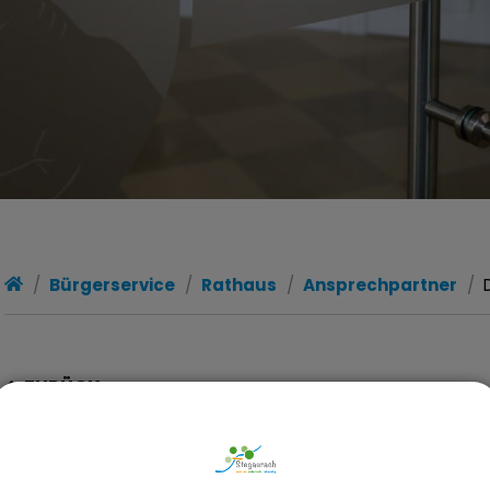
Bürgerservice
Rathaus
Ansprechpartner
ZURÜCK
Vanessa Lang