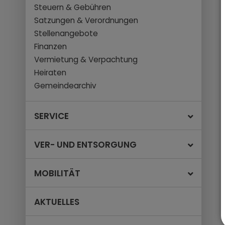
Steuern & Gebühren
Satzungen & Verordnungen
Stellenangebote
Finanzen
Vermietung & Verpachtung
Heiraten
Gemeindearchiv
SERVICE
VER- UND ENTSORGUNG
MOBILITÄT
AKTUELLES