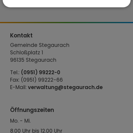
Kontakt
Gemeinde Stegaurach
Schloßplatz 1
96135 Stegaurach
Tel.:
(0951) 99222-0
Fax: (0951) 99222-66
E-Mail:
verwaltung@stegaurach.de
Öffnungszeiten
Mo. - Mi.
8.00 Uhr bis 12.00 Uhr