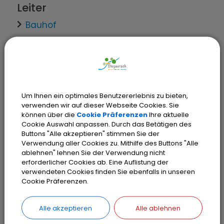
Leiter
Bauhof
Mitarbeiter
Fachbereich Planen & Bauen
Um Ihnen ein optimales Benutzererlebnis zu bieten,
verwenden wir auf dieser Webseite Cookies. Sie
können über die
Cookie Präferenzen
Ihre aktuelle
Verwaltungsleistungen
Cookie Auswahl anpassen. Durch das Betätigen des
Buttons "Alle akzeptieren" stimmen Sie der
Gemeindeeigene Gegenstände; Verleih
Verwendung aller Cookies zu. Mithilfe des Buttons "Alle
Vergabewesen; Vergabe von Aufträgen
ablehnen" lehnen Sie der Verwendung nicht
im kommunalen Bereich
erforderlicher Cookies ab. Eine Auflistung der
verwendeten Cookies finden Sie ebenfalls in unseren
Winterdienst; Räumung und Streuung bei
Cookie Präferenzen.
Schnee und Eisglätte
Alle akzeptieren
Alle ablehnen