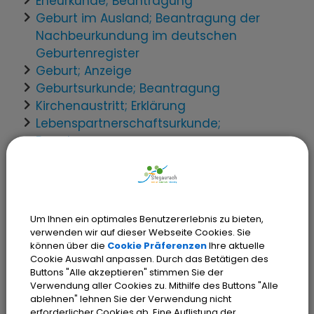
Eheurkunde; Beantragung
Geburt im Ausland; Beantragung der
Nachbeurkundung im deutschen
Geburtenregister
Geburt; Anzeige
Geburtsurkunde; Beantragung
Kirchenaustritt; Erklärung
Lebenspartnerschaftsurkunde;
Beantragung
Namen des Kindes; Erklärung
Sterbefall im Ausland; Beantragung der
Nachbeurkundung im deutschen
Sterberegister
Um Ihnen ein optimales Benutzererlebnis zu bieten,
Sterbefall; Anzeige
verwenden wir auf dieser Webseite Cookies. Sie
Sterbeurkunde; Beantragung
können über die
Cookie Präferenzen
Ihre aktuelle
Cookie Auswahl anpassen. Durch das Betätigen des
Vaterschaftsanerkennung; Beurkundung
Buttons "Alle akzeptieren" stimmen Sie der
Verwendung aller Cookies zu. Mithilfe des Buttons "Alle
ablehnen" lehnen Sie der Verwendung nicht
erforderlicher Cookies ab. Eine Auflistung der