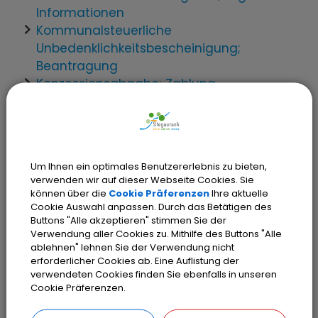
Informationen
Kommunalsteuerliche
Unbedenklichkeitsbescheinigung;
Beantragung
Konzessionsabgabe; Zahlung
Kreis- und Gemeindekasse;
Informationen über Kassengeschäfte
Mahnung und Vollstreckung durch die
Kommune; Informationen
Um Ihnen ein optimales Benutzererlebnis zu bieten,
Prüfungswesen; Örtliche
verwenden wir auf dieser Webseite Cookies. Sie
Rechnungsprüfung der Gemeinde
können über die
Cookie Präferenzen
Ihre aktuelle
Schulaufwand; Informationen über
Cookie Auswahl anpassen. Durch das Betätigen des
Buttons "Alle akzeptieren" stimmen Sie der
Träger
Verwendung aller Cookies zu. Mithilfe des Buttons "Alle
Schulen; Informationen zur
ablehnen" lehnen Sie der Verwendung nicht
Mittagsbetreuung
erforderlicher Cookies ab. Eine Auflistung der
verwendeten Cookies finden Sie ebenfalls in unseren
Internationaler Schüleraustausch;
Cookie Präferenzen.
Informationen zu Förderungen
Schülerbeförderung; Beantragung der