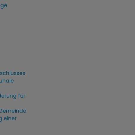
ege
s
schlusses
unale
erung für
 Gemeinde
 einer