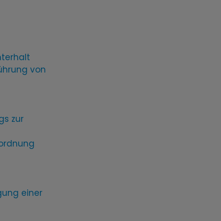
terhalt
ührung von
gs zur
nordnung
ung einer