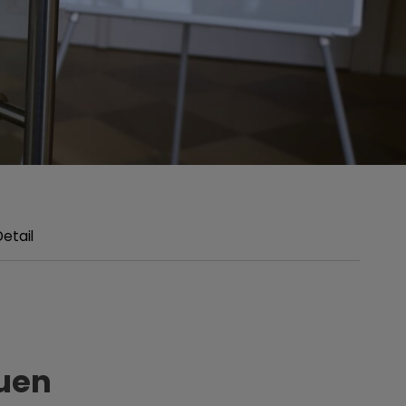
Detail
uen