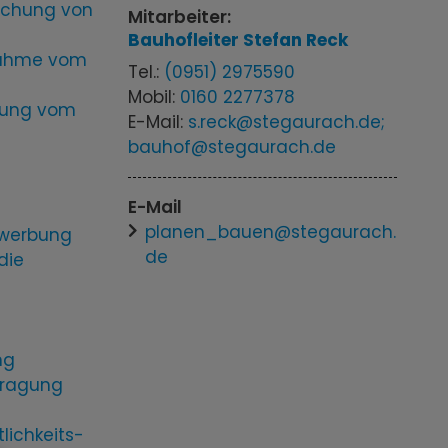
eichung von
Mitarbeiter:
Bauhofleiter
Stefan
Reck
snahme vom
Tel.:
(0951) 2975590
Mobil:
0160 2277378
eiung vom
E-Mail:
s.reck@stegaurach.de;
bauhof@stegaurach.de
E-Mail
planen_bauen@stegaurach.
stwerbung
de
die
ng
tragung
lichkeits-