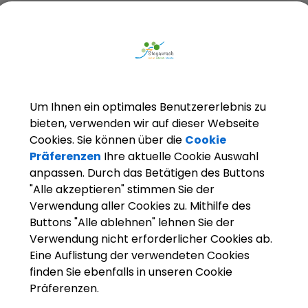
und Behördenbeteiligung
Flächennutzungsplan; Aufstellung
Gemeindestraßen, Wege und Plätze; Widmung
Gemeindestraßen; Informationen zum Straßenb
Gewässer dritter Ordnung; Informationen zum
Hochwasserschutz
Um Ihnen ein optimales Benutzererlebnis zu
Gewässer dritter Ordnung; Informationen zur
bieten, verwenden wir auf dieser Webseite
Gewässerunterhaltung
Cookies. Sie können über die
Cookie
Gewerbeansiedlung; Ausweis von Gewerbegebie
Präferenzen
Ihre aktuelle Cookie Auswahl
Grundstücke; Betretungs- und Befahrverbot
anpassen. Durch das Betätigen des Buttons
Grundstücke; Durchführung einer Umlegung
"Alle akzeptieren" stimmen Sie der
Grünordnungsplan; Informationen zur Aufstellun
Verwendung aller Cookies zu. Mithilfe des
Hauptabfahrt und Hauptskiwanderweg; Anzeige 
Buttons "Alle ablehnen" lehnen Sie der
Bereitung eines Hindernisses
Verwendung nicht erforderlicher Cookies ab.
Hauptabfahrt und Hauptskiwanderweg; Beantrag
Eine Auflistung der verwendeten Cookies
Nutzungserlaubnis
finden Sie ebenfalls in unseren Cookie
Innenbereichssatzung; Erlass
Präferenzen.
Kommunale Fernwärmeversorgung; Beantragung