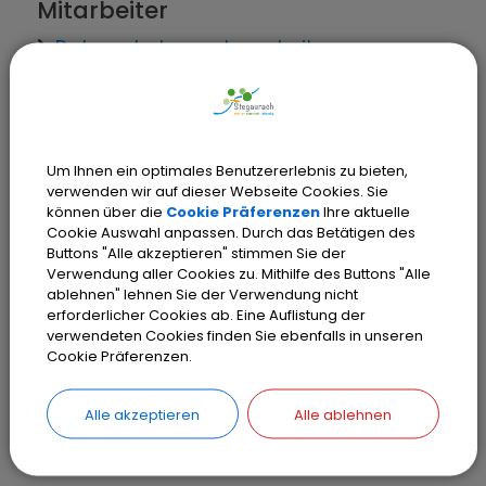
Mitarbeiter
Datenschutzangelegenheiten -
Landratsamt Bamberg
Verwaltungsleistungen
Um Ihnen ein optimales Benutzererlebnis zu bieten,
verwenden wir auf dieser Webseite Cookies. Sie
Datenschutz; Einreichung einer
können über die
Cookie Präferenzen
Ihre aktuelle
Beschwerde an behördliche
Cookie Auswahl anpassen. Durch das Betätigen des
Datenschutzbeauftragte bei bayerischen
Buttons "Alle akzeptieren" stimmen Sie der
Verwendung aller Cookies zu. Mithilfe des Buttons "Alle
Behörden
ablehnen" lehnen Sie der Verwendung nicht
Datenschutz; Unterrichtung, Beratung
erforderlicher Cookies ab. Eine Auflistung der
und Überwachung in öffentlichen Stellen
verwendeten Cookies finden Sie ebenfalls in unseren
Cookie Präferenzen.
Alle akzeptieren
Alle ablehnen