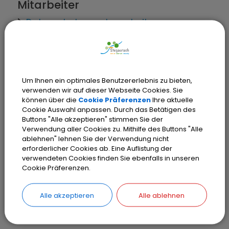
Mitarbeiter
Datenschutzangelegenheiten -
Landratsamt Bamberg
Verwaltungsleistungen
Um Ihnen ein optimales Benutzererlebnis zu bieten,
verwenden wir auf dieser Webseite Cookies. Sie
Datenschutz; Einreichung einer
können über die
Cookie Präferenzen
Ihre aktuelle
Beschwerde an behördliche
Cookie Auswahl anpassen. Durch das Betätigen des
Datenschutzbeauftragte bei bayerischen
Buttons "Alle akzeptieren" stimmen Sie der
Verwendung aller Cookies zu. Mithilfe des Buttons "Alle
Behörden
ablehnen" lehnen Sie der Verwendung nicht
Datenschutz; Unterrichtung, Beratung
erforderlicher Cookies ab. Eine Auflistung der
und Überwachung in öffentlichen Stellen
verwendeten Cookies finden Sie ebenfalls in unseren
Cookie Präferenzen.
Alle akzeptieren
Alle ablehnen