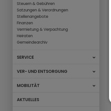
Steuern & Gebühren
Satzungen & Verordnungen
Stellenangebote
Finanzen
Vermietung & Verpachtung
Heiraten
Gemeindearchiv
SERVICE
VER- UND ENTSORGUNG
MOBILITÄT
AKTUELLES