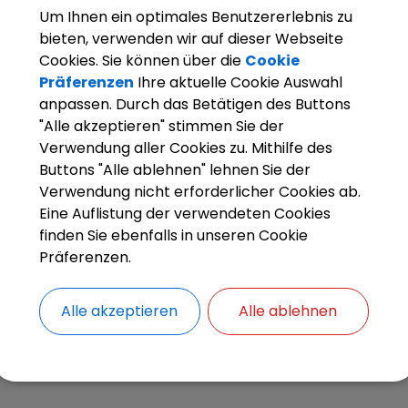
Um Ihnen ein optimales Benutzererlebnis zu
Kontaktdaten:
bieten, verwenden wir auf dieser Webseite
Telefon:
(0951) 99222-25
Cookies. Sie können über die
Cookie
Fax:
(0951) 99222-66
Präferenzen
Ihre aktuelle Cookie Auswahl
E-Mail:
ch.heywood@stegaurach.de
anpassen. Durch das Betätigen des Buttons
"Alle akzeptieren" stimmen Sie der
Verwendung aller Cookies zu. Mithilfe des
Buttons "Alle ablehnen" lehnen Sie der
Verwendung nicht erforderlicher Cookies ab.
Kontakt
Eine Auflistung der verwendeten Cookies
finden Sie ebenfalls in unseren Cookie
Gemeinde Stegaurach - Faschingsumzug
Präferenzen.
Mitarbeiter
Alle akzeptieren
Alle ablehnen
Buchungsstelle, Steuern u. Abgaben
Finanzverwaltung