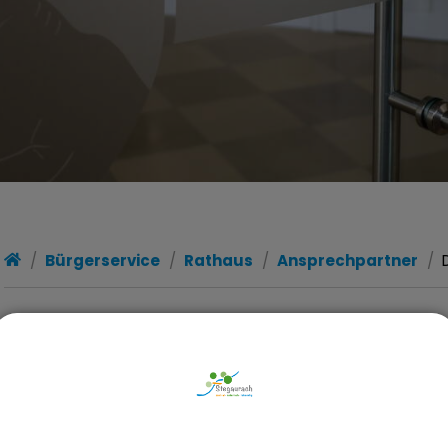
Bürgerservice
Rathaus
Ansprechpartner
ZURÜCK
Christine Heywood